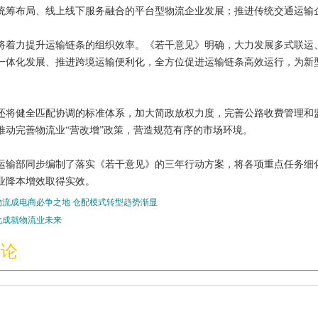
统筹布局、线上线下服务融合的平台型物流企业发展；推进传统交通运输
将着力提升运输链条的组织效率。《若干意见》明确，大力发展多式联运
一体化发展、推进跨境运输便利化，全方位促进运输链条高效运行，为新型
还将健全匹配协调的标准体系，加大简政放权力度，完善公路收费管理和
推动完善物流业“营改增”政策，营造规范有序的市场环境。
运输部同步编制了落实《若干意见》的三年行动方案，将各项重点任务细化
业降本增效取得实效。
物流成电商必争之地 仓配模式转型趋势渐显
化成就物流业未来
评论