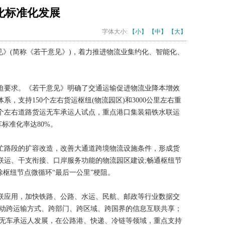
化标准化发展
字体大小:
【小】
【中】
【大】
见》(简称《若干意见》)，着力推进物流业集约化、智能化、
迫要求。《若干意见》明确了交通运输促进物流业降本增效
，支持150个左右货运枢纽(物流园区)和3000公里左右重
个左右道路货运无车承运人试点，重点港口集装箱铁水联运
标准化率达80%。
忙路段的扩容改造，改善大通道跨境物流设施条件，形成货
联运、干支衔接、口岸服务功能的物流园区建设;畅通枢纽节
枢纽节点微循环“最后一公里”梗阻。
联应用，加快铁路、公路、水运、民航、邮政等行业数据交
推动跨运输方式、跨部门、跨区域、跨国界的信息互联共享；
运无车承运人发展，在公路港、快递、冷链等领域，重点支持