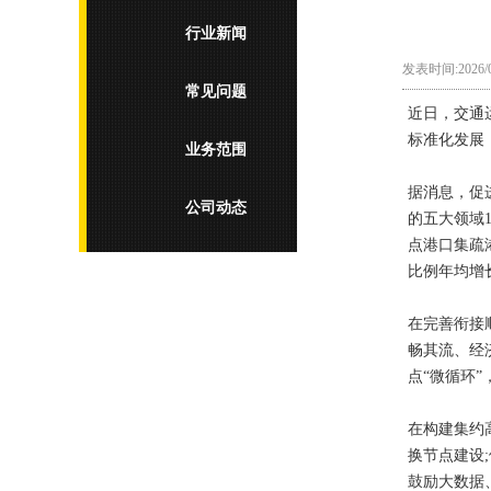
行业新闻
发表时间:2026/0
常见问题
近日，交通
标准化发展
业务范围
据消息，促
公司动态
的五大领域1
点港口集疏
比例年均增
在完善衔接
畅其流、经
点“微循环
在构建集约
换节点建设
鼓励大数据