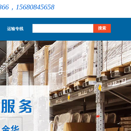
366，15680845658
运输专线